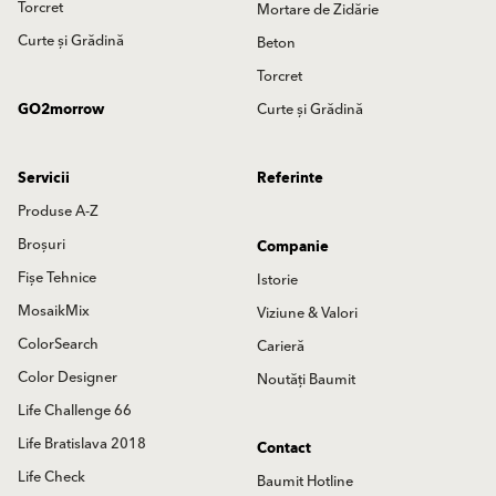
Torcret
Mortare de Zidărie
Curte și Grădină
Beton
Torcret
GO2morrow
Curte și Grădină
Servicii
Referinte
Produse A-Z
Broșuri
Companie
Fișe Tehnice
Istorie
MosaikMix
Viziune & Valori
ColorSearch
Carieră
Color Designer
Noutăți Baumit
Life Challenge 66
Life Bratislava 2018
Contact
Life Check
Baumit Hotline