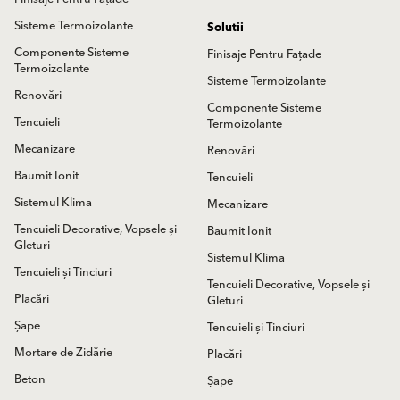
Sisteme Termoizolante
Solutii
Componente Sisteme
Finisaje Pentru Fațade
Termoizolante
Sisteme Termoizolante
Renovări
Componente Sisteme
Tencuieli
Termoizolante
Mecanizare
Renovări
Baumit Ionit
Tencuieli
Sistemul Klima
Mecanizare
Tencuieli Decorative, Vopsele și
Baumit Ionit
Gleturi
Sistemul Klima
Tencuieli și Tinciuri
Tencuieli Decorative, Vopsele și
Placări
Gleturi
Șape
Tencuieli și Tinciuri
Mortare de Zidărie
Placări
Beton
Șape