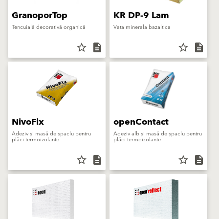
GranoporTop
KR DP-9 Lam
Tencuială decorativă organică
Vata minerala bazaltica
star_border
description
star_border
description
NivoFix
openContact
Adeziv și masă de spaclu pentru
Adeziv alb şi masă de şpaclu pentru
plăci termoizolante
plăci termoizolante
star_border
description
star_border
description