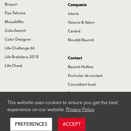
Broșuri
Companie
Fișe Tehnice
Istorie
MosaikMix
Viziune & Valori
ColorSearch
Carieră
Color Designer
Noutăți Baumit
Life Challenge 66
Life Bratislava 2018
Contact
Life Check
Baumit Hotline
Formular de contact
Consultant local
Partneri
This website uses cookies to ensure you get the best
Locatii
experience on our website.
Privacy Policy
International
PREFERENCES
ACCEPT
Politica de Confidentialitate