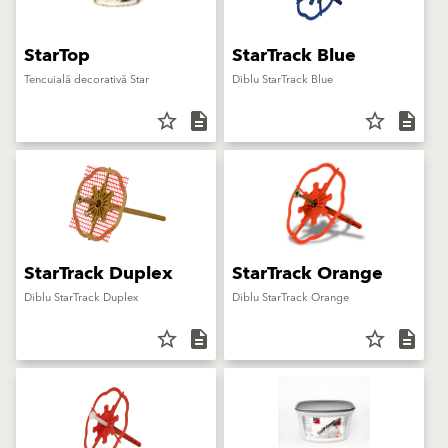
StarTop
StarTrack Blue
Tencuială decorativă Star
Diblu StarTrack Blue
star_border
description
star_border
description
StarTrack Duplex
StarTrack Orange
Diblu StarTrack Duplex
Diblu StarTrack Orange
star_border
description
star_border
description