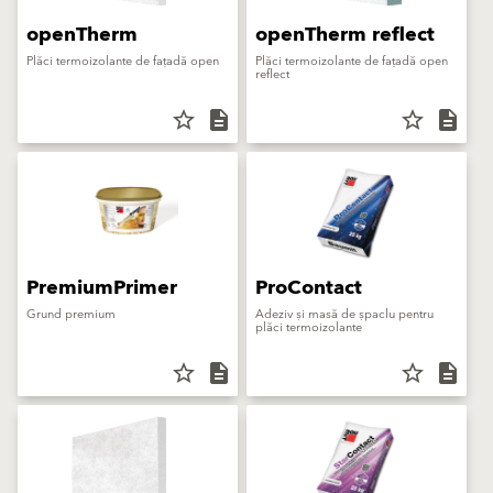
openTherm
openTherm reflect
Plăci termoizolante de fațadă open
Plăci termoizolante de fațadă open
reflect
star_border
description
star_border
description
PremiumPrimer
ProContact
Grund premium
Adeziv și masă de șpaclu pentru
plăci termoizolante
star_border
description
star_border
description