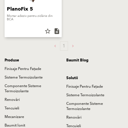
PlanoFix 5
Mortar adeziv pentru zidărie din
BCA
star_border
description
1
Produse
Baumit Blog
Finisaje Pentru Fațade
Sisteme Termoizolante
Solutii
Componente Sisteme
Finisaje Pentru Fațade
Termoizolante
Sisteme Termoizolante
Renovări
Componente Sisteme
Tencuieli
Termoizolante
Mecanizare
Renovări
Baumit Ionit
Tencuieli