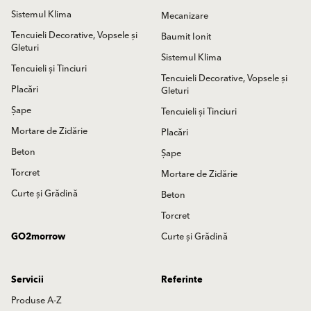
Sistemul Klima
Mecanizare
Tencuieli Decorative, Vopsele și
Baumit Ionit
Gleturi
Sistemul Klima
Tencuieli și Tinciuri
Tencuieli Decorative, Vopsele și
Placări
Gleturi
Șape
Tencuieli și Tinciuri
Mortare de Zidărie
Placări
Beton
Șape
Torcret
Mortare de Zidărie
Curte și Grădină
Beton
Torcret
GO2morrow
Curte și Grădină
Servicii
Referinte
Produse A-Z