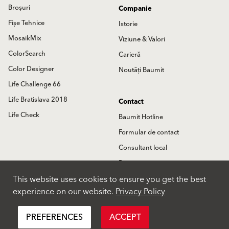
Broșuri
Companie
Fișe Tehnice
Istorie
MosaikMix
Viziune & Valori
ColorSearch
Carieră
Color Designer
Noutăți Baumit
Life Challenge 66
Life Bratislava 2018
Contact
Life Check
Baumit Hotline
Formular de contact
Consultant local
Partneri
This website uses cookies to ensure you get the best
Locatii
experience on our website.
Privacy Policy
International
PREFERENCES
ACCEPT
Politica de Confidentialitate