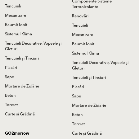
Componente Sisteme
Tencuieli
Termoizolante
Mecanizare
Renovări
Baumit Ionit
Tencuieli
Sistemul Klima
Mecanizare
Tencuieli Decorative, Vopsele și
Baumit Ionit
Gleturi
Sistemul Klima
Tencuieli și Tinciuri
Tencuieli Decorative, Vopsele și
Placări
Gleturi
Șape
Tencuieli și Tinciuri
Mortare de Zidărie
Placări
Beton
Șape
Torcret
Mortare de Zidărie
Curte și Grădină
Beton
Torcret
GO2morrow
Curte și Grădină