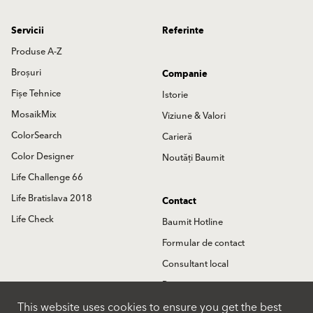
Servicii
Referinte
Produse A-Z
Broșuri
Companie
Fișe Tehnice
Istorie
MosaikMix
Viziune & Valori
ColorSearch
Carieră
Color Designer
Noutăți Baumit
Life Challenge 66
Life Bratislava 2018
Contact
Life Check
Baumit Hotline
Formular de contact
Consultant local
Partneri
This website uses cookies to ensure you get the best
Locatii