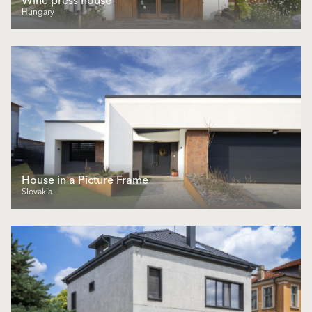
Wine press house
Hungary
House in a Picture Frame
Slovakia