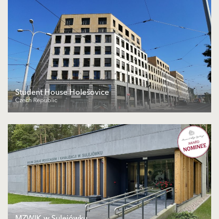
Student House Holešovice
Czech Republic
MZWIK w Sulejówku