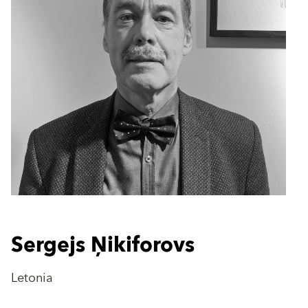
Sergejs Ņikiforovs
Letonia