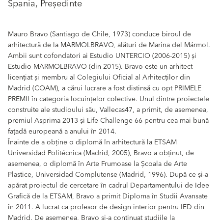
Spania, Președinte
Mauro Bravo (Santiago de Chile, 1973) conduce biroul de
arhitectură de la MARMOLBRAVO, alături de Marina del Mármol.
Ambii sunt cofondatori ai Estudio UNTERCIO (2006-2015) și
Estudio MARMOLBRAVO (din 2015). Bravo este un arhitect
licențiat și membru al Colegiului Oficial al Arhitecților din
Madrid (COAM), a cărui lucrare a fost distinsă cu opt PRIMELE
PREMII în categoria locuințelor colective. Unul dintre proiectele
construite ale studioului său, Vallecas47, a primit, de asemenea,
premiul Asprima 2013 și Life Challenge 66 pentru cea mai bună
fațadă europeană a anului în 2014.
Înainte de a obține o diplomă în arhitectură la ETSAM
Universidad Politécnica (Madrid, 2005), Bravo a obținut, de
asemenea, o diplomă în Arte Frumoase la Școala de Arte
Plastice, Universidad Complutense (Madrid, 1996). După ce și-a
apărat proiectul de cercetare în cadrul Departamentului de Idee
Grafică de la ETSAM, Bravo a primit Diploma în Studii Avansate
în 2011. A lucrat ca profesor de design interior pentru IED din
Madrid. De asemenea, Bravo și-a continuat studiile la