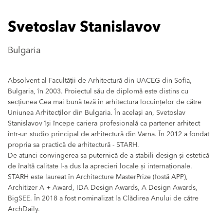
Svetoslav Stanislavov
Bulgaria
Absolvent al Facultății de Arhitectură din UACEG din Sofia,
Bulgaria, în 2003. Proiectul său de diplomă este distins cu
secțiunea Cea mai bună teză în arhitectura locuințelor de către
Uniunea Arhitecților din Bulgaria. În același an, Svetoslav
Stanislavov își începe cariera profesională ca partener arhitect
într-un studio principal de arhitectură din Varna. În 2012 a fondat
propria sa practică de arhitectură - STARH.
De atunci convingerea sa puternică de a stabili design și estetică
de înaltă calitate l-a dus la aprecieri locale și internaționale.
STARH este laureat în Architecture MasterPrize (fostă APP),
Architizer A + Award, IDA Design Awards, A Design Awards,
BigSEE. În 2018 a fost nominalizat la Clădirea Anului de către
ArchDaily.