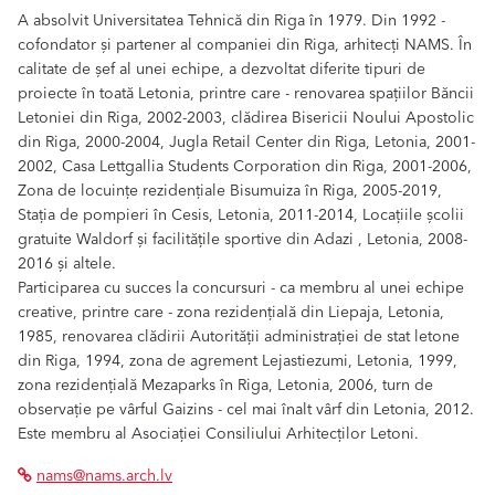
A absolvit Universitatea Tehnică din Riga în 1979. Din 1992 -
cofondator și partener al companiei din Riga, arhitecți NAMS. În
calitate de șef al unei echipe, a dezvoltat diferite tipuri de
proiecte în toată Letonia, printre care - renovarea spațiilor Băncii
Letoniei din Riga, 2002-2003, clădirea Bisericii Noului Apostolic
din Riga, 2000-2004, Jugla Retail Center din Riga, Letonia, 2001-
2002, Casa Lettgallia Students Corporation din Riga, 2001-2006,
Zona de locuințe rezidențiale Bisumuiza în Riga, 2005-2019,
Stația de pompieri în Cesis, Letonia, 2011-2014, Locațiile școlii
gratuite Waldorf și facilitățile sportive din Adazi , Letonia, 2008-
2016 și altele.
Participarea cu succes la concursuri - ca membru al unei echipe
creative, printre care - zona rezidențială din Liepaja, Letonia,
1985, renovarea clădirii Autorității administrației de stat letone
din Riga, 1994, zona de agrement Lejastiezumi, Letonia, 1999,
zona rezidențială Mezaparks în Riga, Letonia, 2006, turn de
observație pe vârful Gaizins - cel mai înalt vârf din Letonia, 2012.
Este membru al Asociației Consiliului Arhitecților Letoni.
nams@nams.arch.lv