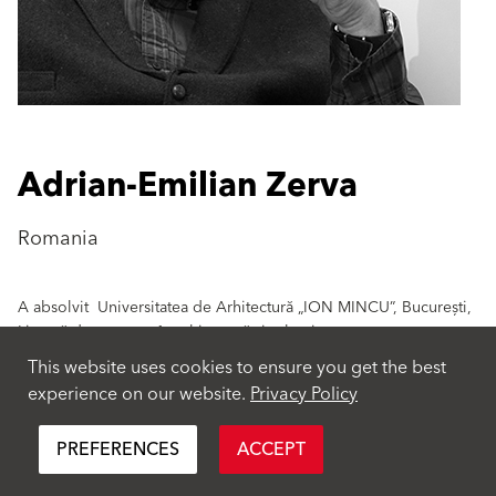
Adrian-Emilian Zerva
Romania
A absolvit Universitatea de Arhitectură „ION MINCU”, București,
Licență de masterat în arhitectură și urbanism.
This website uses cookies to ensure you get the best
Experienta profesionala :
experience on our website.
Privacy Policy
- 2016 Membru al juriului –Bienale of Architecture - UAR -
Residential
PREFERENCES
ACCEPT
- 2018 Curator al Bienalei de Arhitectură UAR - Rezidențiale
- 2019 membru al juriului competiția anuală Arhitectură OAR