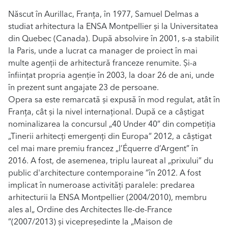
Născut în Aurillac, Franța, în 1977, Samuel Delmas a
studiat arhitectura la ENSA Montpellier și la Universitatea
din Quebec (Canada). După absolvire în 2001, s-a stabilit
la Paris, unde a lucrat ca manager de proiect în mai
multe agenții de arhitectură franceze renumite. Și-a
înființat propria agenție în 2003, la doar 26 de ani, unde
în prezent sunt angajate 23 de persoane.
Opera sa este remarcată și expusă în mod regulat, atât în
​​Franța, cât și la nivel internațional. După ce a câștigat
nominalizarea la concursul „40 Under 40” din competiția
„Tinerii arhitecți emergenți din Europa” 2012, a câștigat
cel mai mare premiu francez „l’Équerre d’Argent” în
2016. A fost, de asemenea, triplu laureat al „prixului” du
public d'architecture contemporaine ”în 2012. A fost
implicat în numeroase activități paralele: predarea
arhitecturii la ENSA Montpellier (2004/2010), membru
ales al„ Ordine des Architectes Ile-de-France
”(2007/2013) și vicepreședinte la „Maison de