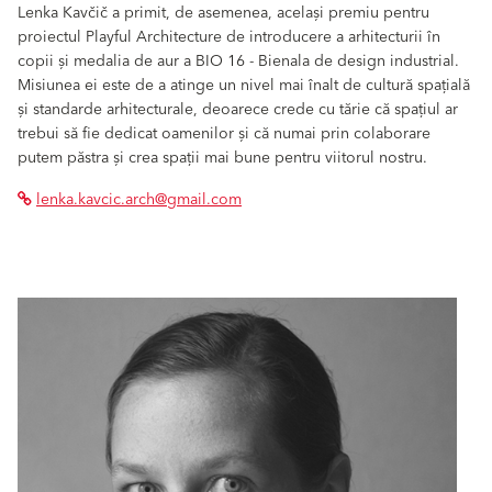
Lenka Kavčič a primit, de asemenea, același premiu pentru
proiectul Playful Architecture de introducere a arhitecturii în
copii și medalia de aur a BIO 16 - Bienala de design industrial.
Misiunea ei este de a atinge un nivel mai înalt de cultură spațială
și standarde arhitecturale, deoarece crede cu tărie că spațiul ar
trebui să fie dedicat oamenilor și că numai prin colaborare
putem păstra și crea spații mai bune pentru viitorul nostru.
lenka.kavcic.arch@gmail.com