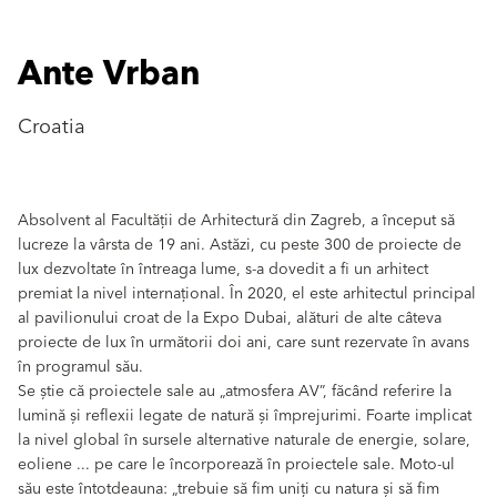
Ante Vrban
Croatia
Absolvent al Facultății de Arhitectură din Zagreb, a început să
lucreze la vârsta de 19 ani. Astăzi, cu peste 300 de proiecte de
lux dezvoltate în întreaga lume, s-a dovedit a fi un arhitect
premiat la nivel internațional. În 2020, el este arhitectul principal
al pavilionului croat de la Expo Dubai, alături de alte câteva
proiecte de lux în următorii doi ani, care sunt rezervate în avans
în programul său.
Se știe că proiectele sale au „atmosfera AV”, făcând referire la
lumină și reflexii legate de natură și împrejurimi. Foarte implicat
la nivel global în sursele alternative naturale de energie, solare,
eoliene ... pe care le încorporează în proiectele sale. Moto-ul
său este întotdeauna: „trebuie să fim uniți cu natura și să fim