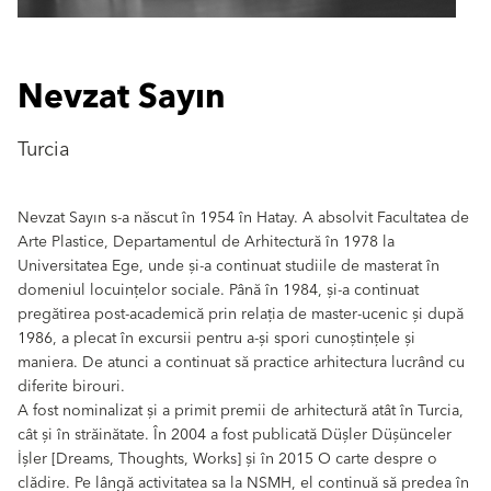
Nevzat Sayın
Turcia
Nevzat Sayın s-a născut în 1954 în Hatay. A absolvit Facultatea de
Arte Plastice, Departamentul de Arhitectură în 1978 la
Universitatea Ege, unde și-a continuat studiile de masterat în
domeniul locuințelor sociale. Până în 1984, și-a continuat
pregătirea post-academică prin relația de master-ucenic și după
1986, a plecat în excursii pentru a-și spori cunoștințele și
maniera. De atunci a continuat să practice arhitectura lucrând cu
diferite birouri.
A fost nominalizat și a primit premii de arhitectură atât în ​​Turcia,
cât și în străinătate. În 2004 a fost publicată Düșler Düșünceler
İșler [Dreams, Thoughts, Works] și în 2015 O carte despre o
clădire. Pe lângă activitatea sa la NSMH, el continuă să predea în