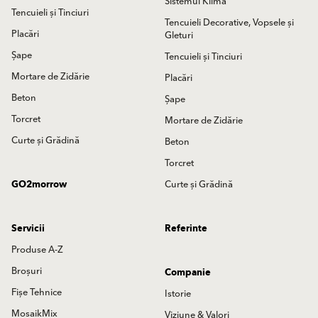
Sistemul Klima
Tencuieli și Tinciuri
Tencuieli Decorative, Vopsele și
Placări
Gleturi
Șape
Tencuieli și Tinciuri
Mortare de Zidărie
Placări
Beton
Șape
Torcret
Mortare de Zidărie
Curte și Grădină
Beton
Torcret
GO2morrow
Curte și Grădină
Servicii
Referinte
Produse A-Z
Broșuri
Companie
Fișe Tehnice
Istorie
MosaikMix
Viziune & Valori