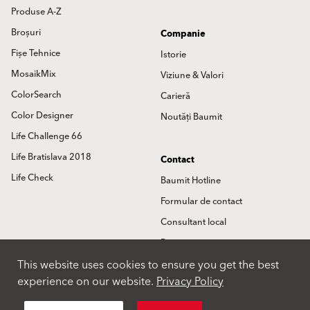
Produse A-Z
Broșuri
Companie
Fișe Tehnice
Istorie
MosaikMix
Viziune & Valori
ColorSearch
Carieră
Color Designer
Noutăți Baumit
Life Challenge 66
Life Bratislava 2018
Contact
Life Check
Baumit Hotline
Formular de contact
Consultant local
Partneri
This website uses cookies to ensure you get the best
Locatii
experience on our website.
Privacy Policy
International