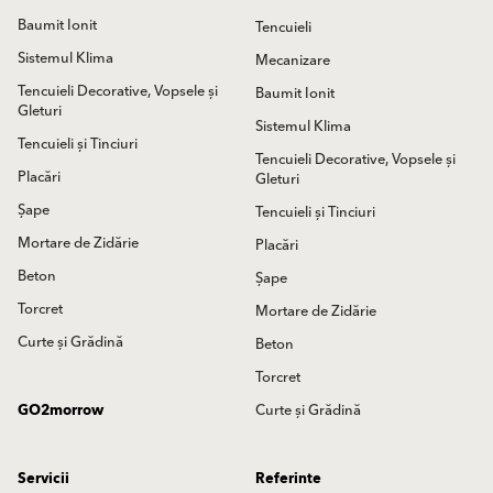
Baumit Ionit
Tencuieli
Sistemul Klima
Mecanizare
Tencuieli Decorative, Vopsele și
Baumit Ionit
Gleturi
Sistemul Klima
Tencuieli și Tinciuri
Tencuieli Decorative, Vopsele și
Placări
Gleturi
Șape
Tencuieli și Tinciuri
Mortare de Zidărie
Placări
Beton
Șape
Torcret
Mortare de Zidărie
Curte și Grădină
Beton
Torcret
GO2morrow
Curte și Grădină
Servicii
Referinte