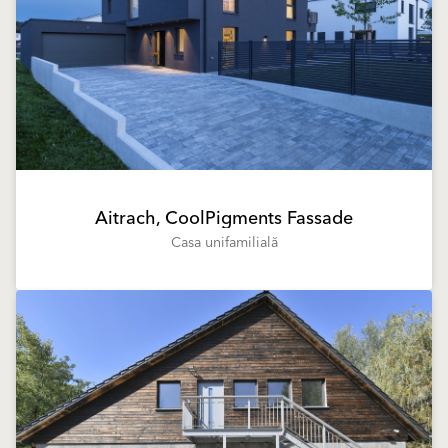
Aitrach, CoolPigments Fassade
Casa unifamilială