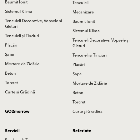
Baumit Ionit
Tencuieli
Sistemul Klima
Mecanizare
Tencuieli Decorative, Vopsele și
Baumit Ionit
Gleturi
Sistemul Klima
Tencuieli și Tinciuri
Tencuieli Decorative, Vopsele și
Placări
Gleturi
Șape
Tencuieli și Tinciuri
Mortare de Zidărie
Placări
Beton
Șape
Torcret
Mortare de Zidărie
Curte și Grădină
Beton
Torcret
GO2morrow
Curte și Grădină
Servicii
Referinte