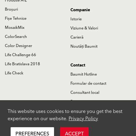
Produse A-Z
Broșuri
Companie
Fișe Tehnice
Istorie
MosaikMix
Viziune & Valori
ColorSearch
Carieră
Color Designer
Noutăți Baumit
Life Challenge 66
Life Bratislava 2018
Contact
Life Check
Baumit Hotline
Formular de contact
Consultant local
Partneri
This website uses cookies to ensure you get the best
Locatii
experience on our website.
Privacy Policy
International
PREFERENCES
ACCEPT