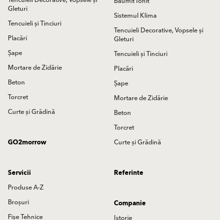
Tencuieli Decorative, Vopsele și
Baumit Ionit
Gleturi
Sistemul Klima
Tencuieli și Tinciuri
Tencuieli Decorative, Vopsele și
Placări
Gleturi
Șape
Tencuieli și Tinciuri
Mortare de Zidărie
Placări
Beton
Șape
Torcret
Mortare de Zidărie
Curte și Grădină
Beton
Torcret
GO2morrow
Curte și Grădină
Servicii
Referinte
Produse A-Z
Broșuri
Companie
Fișe Tehnice
Istorie