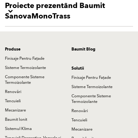
Proiecte prezentând Baumit
SanovaMonoTrass
Produse
Baumit Blog
Finisaje Pentru Fațade
Sisteme Termoizolante
Solutii
Componente Sisteme
Finisaje Pentru Fațade
Termoizolante
Sisteme Termoizolante
Renovări
Componente Sisteme
Tencuieli
Termoizolante
Mecanizare
Renovări
Baumit Ionit
Tencuieli
Sistemul Klima
Mecanizare