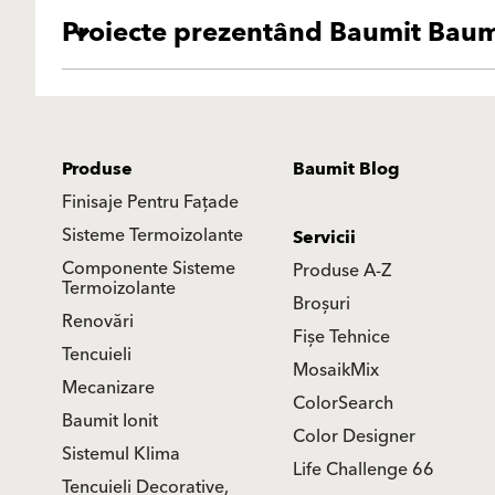
Proiecte prezentând Baumit Baum
Produse
Baumit Blog
Finisaje Pentru Fațade
Sisteme Termoizolante
Servicii
Componente Sisteme
Produse A-Z
Termoizolante
Broșuri
Renovări
Fișe Tehnice
Tencuieli
MosaikMix
Mecanizare
ColorSearch
Baumit Ionit
Color Designer
Sistemul Klima
Life Challenge 66
Tencuieli Decorative,