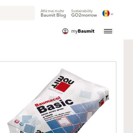
Află mai multe
Sustainability
Baumit Blog
GO2morrow
my
Baumit