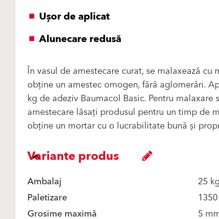
Uşor de aplicat
Alunecare redusă
În vasul de amestecare curat, se malaxează cu m
obţine un amestec omogen, fără aglomerări. Apă
kg de adeziv Baumacol Basic. Pentru malaxare s
amestecare lăsaţi produsul pentru un timp de m
obţine un mortar cu o lucrabilitate bună şi propri
Variante produs
Ambalaj
25 k
Paletizare
1350
Grosime maximă
5 m