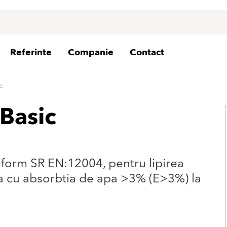
Referinte
Companie
Contact
c
Basic
onform SR EN:12004, pentru lipirea
la cu absorbtia de apa >3% (E>3%) la