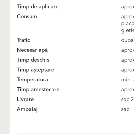
Timp de aplicare
aprox
Consum
aprox
placa
gleti
Trafic
dupa
Necesar apă
aprox
Timp deschis
aprox
Timp așteptare
aprox
Temperatura
min. 
Timp amestecare
aprox
Livrare
sac 2
Ambalaj
sac