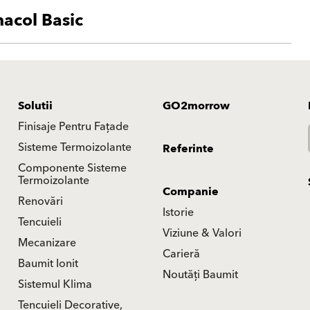
acol Basic
Solutii
GO2morrow
Finisaje Pentru Fațade
Sisteme Termoizolante
Referinte
Componente Sisteme
Termoizolante
Companie
Renovări
Istorie
Tencuieli
Viziune & Valori
Mecanizare
Carieră
Baumit Ionit
Noutăți Baumit
Sistemul Klima
Tencuieli Decorative,