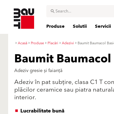
Produse
Solutii
Servicii
Acasă
Produse
Placări
Adezivi
Baumit Baumacol Basi
Baumit Baumacol 
Adeziv gresie și faianță
Adeziv în pat subţire, clasa C1 T c
plăcilor ceramice sau piatra natura
interior.
Lucrabilitate bună