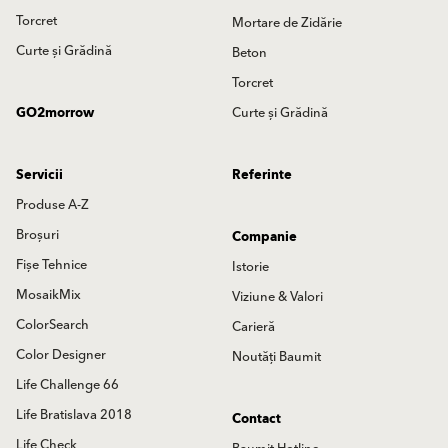
Torcret
Mortare de Zidărie
Curte și Grădină
Beton
Torcret
GO2morrow
Curte și Grădină
Servicii
Referinte
Produse A-Z
Broșuri
Companie
Fișe Tehnice
Istorie
MosaikMix
Viziune & Valori
ColorSearch
Carieră
Color Designer
Noutăți Baumit
Life Challenge 66
Life Bratislava 2018
Contact
Life Check