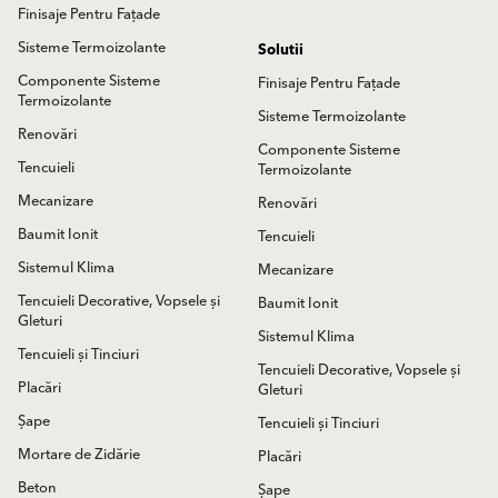
Finisaje Pentru Fațade
Sisteme Termoizolante
Solutii
Componente Sisteme
Finisaje Pentru Fațade
Termoizolante
Sisteme Termoizolante
Renovări
Componente Sisteme
Tencuieli
Termoizolante
Mecanizare
Renovări
Baumit Ionit
Tencuieli
Sistemul Klima
Mecanizare
Tencuieli Decorative, Vopsele și
Baumit Ionit
Gleturi
Sistemul Klima
Tencuieli și Tinciuri
Tencuieli Decorative, Vopsele și
Placări
Gleturi
Șape
Tencuieli și Tinciuri
Mortare de Zidărie
Placări
Beton
Șape