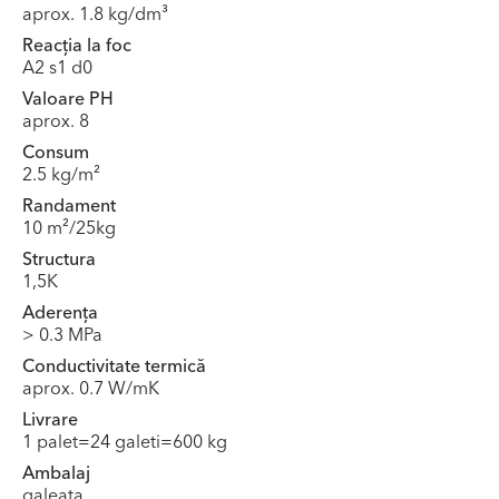
aprox. 1.8 kg/dm³
Reacția la foc
A2 s1 d0
Valoare PH
aprox. 8
Consum
2.5 kg/m²
Randament
10 m²/25kg
Structura
1,5K
Aderența
> 0.3 MPa
Conductivitate termică
aprox. 0.7 W/mK
Livrare
1 palet=24 galeti=600 kg
Ambalaj
galeata