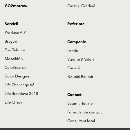
GO2morrow
Curte și Grădină
Servicii
Referinte
Produse A-Z
Broșuri
Companie
Fișe Tehnice
Istorie
MosaikMix
Viziune & Valori
ColorSearch
Carieră
Color Designer
Noutăți Baumit
Life Challenge 66
Life Bratislava 2018
Contact
Life Check
Baumit Hotline
Formular de contact
Consultant local
Partneri