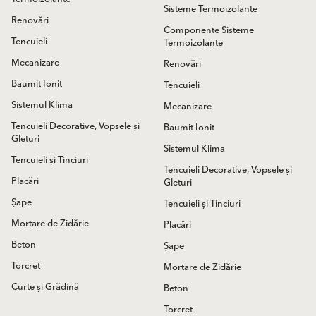
Sisteme Termoizolante
Renovări
Componente Sisteme
Tencuieli
Termoizolante
Mecanizare
Renovări
Baumit Ionit
Tencuieli
Sistemul Klima
Mecanizare
Tencuieli Decorative, Vopsele și
Baumit Ionit
Gleturi
Sistemul Klima
Tencuieli și Tinciuri
Tencuieli Decorative, Vopsele și
Placări
Gleturi
Șape
Tencuieli și Tinciuri
Mortare de Zidărie
Placări
Beton
Șape
Torcret
Mortare de Zidărie
Curte și Grădină
Beton
Torcret