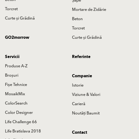
Șape
Torcret
Mortare de Zidărie
Curte și Grădină
Beton
Torcret
GO2morrow
Curte și Grădină
Servicii
Referinte
Produse A-Z
Broșuri
Companie
Fișe Tehnice
Istorie
MosaikMix
Viziune & Valori
ColorSearch
Carieră
Color Designer
Noutăți Baumit
Life Challenge 66
Life Bratislava 2018
Contact