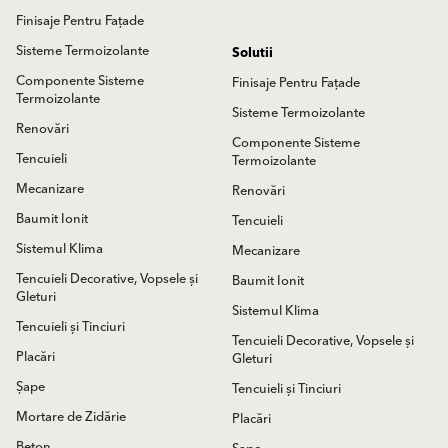
Finisaje Pentru Fațade
Sisteme Termoizolante
Solutii
Componente Sisteme
Finisaje Pentru Fațade
Termoizolante
Sisteme Termoizolante
Renovări
Componente Sisteme
Tencuieli
Termoizolante
Mecanizare
Renovări
Baumit Ionit
Tencuieli
Sistemul Klima
Mecanizare
Tencuieli Decorative, Vopsele și
Baumit Ionit
Gleturi
Sistemul Klima
Tencuieli și Tinciuri
Tencuieli Decorative, Vopsele și
Placări
Gleturi
Șape
Tencuieli și Tinciuri
Mortare de Zidărie
Placări
Beton