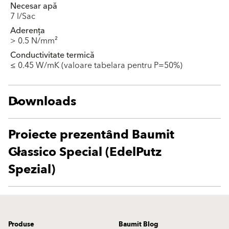
Necesar apă
7 l/Sac
Aderența
> 0.5 N/mm²
Conductivitate termică
≤ 0.45 W/mK (valoare tabelara pentru P=50%)
Downloads
Proiecte prezentând Baumit
Classico Special (EdelPutz
Spezial)
Produse
Baumit Blog