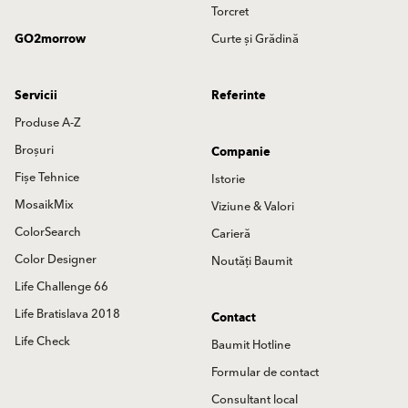
Torcret
GO2morrow
Curte și Grădină
Servicii
Referinte
Produse A-Z
Broșuri
Companie
Fișe Tehnice
Istorie
MosaikMix
Viziune & Valori
ColorSearch
Carieră
Color Designer
Noutăți Baumit
Life Challenge 66
Life Bratislava 2018
Contact
Life Check
Baumit Hotline
Formular de contact
Consultant local