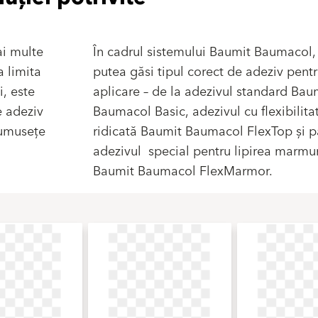
ai multe
În cadrul sistemului Baumit Baumacol, 
a limita
putea găsi tipul corect de adeziv pentr
i, este
aplicare – de la adezivul standard Bau
e adeziv
Baumacol Basic, adezivul cu flexibilita
rumusețe
ridicată Baumit Baumacol FlexTop și p
adezivul special pentru lipirea marmu
Baumit Baumacol FlexMarmor.