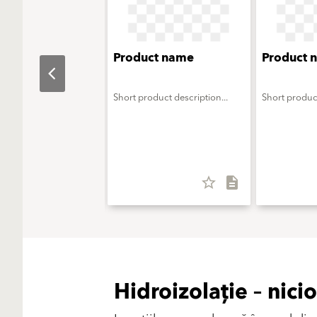
ct name
Product name
Product 
oduct description...
Short product description...
Short product
star_border
description
star_border
description
Hidroizolație – nic