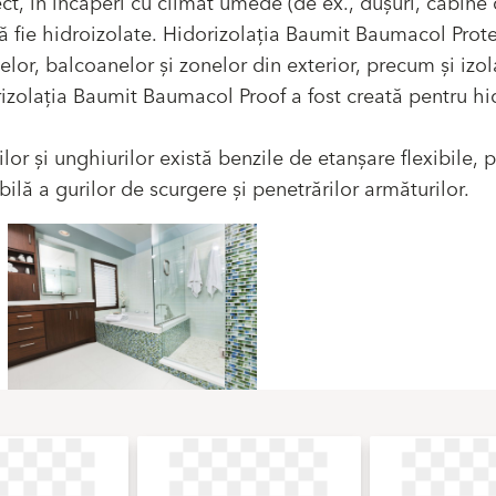
ct, în încăperi cu climat umede (de ex., dușuri, cabine
să fie hidroizolate. Hidorizolația Baumit Baumacol Prote
elor, balcoanelor și zonelor din exterior, precum și izo
orizolația Baumit Baumacol Proof a fost creată pentru hi
or și unghiurilor există benzile de etanșare flexibile, 
lă a gurilor de scurgere și penetrărilor armăturilor.