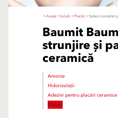
Acasă
Solutii
Placări
Sistem complet p
Baumit Bauma
strunjire și p
ceramică
Amorse
Hidorizolații
Adezivi pentru placări ceramice
Chituri