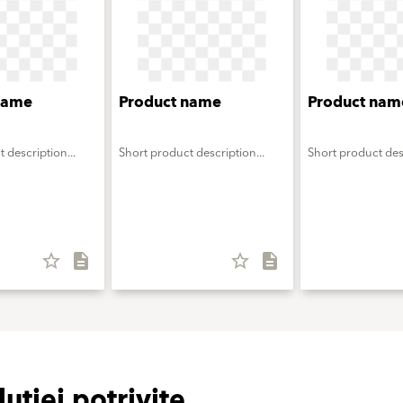
name
Product name
Product nam
 description...
Short product description...
Short product desc
star_border
description
star_border
description
luției potrivite