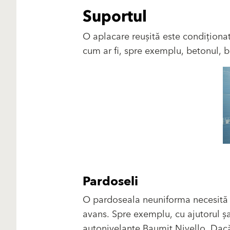
Suportul
O aplacare reușită este condiționat
cum ar fi, spre exemplu, betonul, b
Pardoseli
O pardoseala neuniforma necesită 
avans. Spre exemplu, cu ajutorul ș
autonivelante Baumit Nivello. Dac