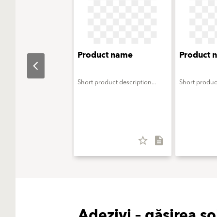
ct name
Product name
Product 
oduct description...
Short product description...
Short product
star_border
description
star_border
description
Adezivi – găsirea so