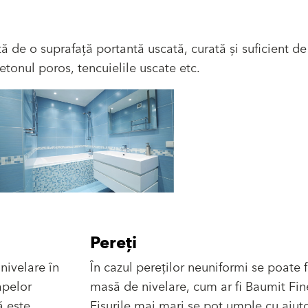
ă de o suprafață portantă uscată, curată și suficient de
etonul poros, tencuielile uscate etc.
Pereți
nivelare în
În cazul pereților neuniformi se poate f
apelor
masă de nivelare, cum ar fi Baumit Fin
ă este
Fisurile mai mari se pot umple cu ajut