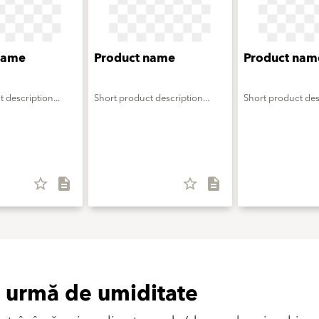
name
Product name
Product nam
 description...
Short product description...
Short product desc
star_border
description
star_border
description
io urmă de umiditate