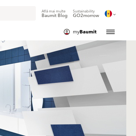
Află mai multe
Sustainability
Baumit Blog
GO2morrow
my
Baumit