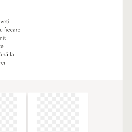
veți
u fiecare
mit
te
ână la
rei