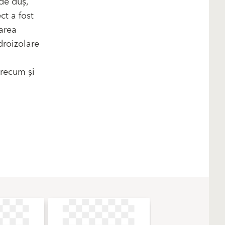
 de duș,
ct a fost
larea
droizolare
precum și