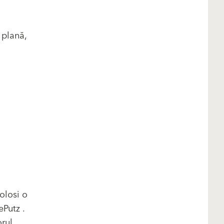
 plană,
olosi o
ePutz .
orul