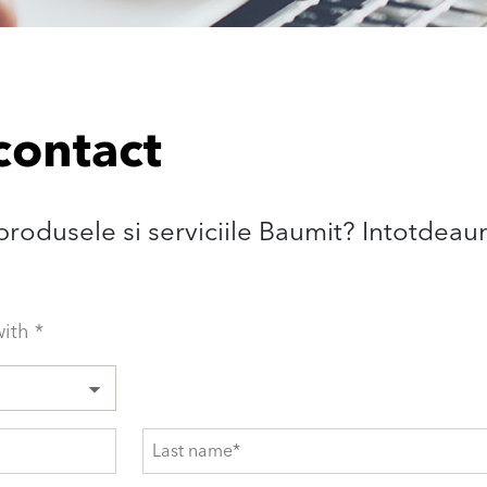
contact
 produsele si serviciile Baumit? Intotdeau
with *