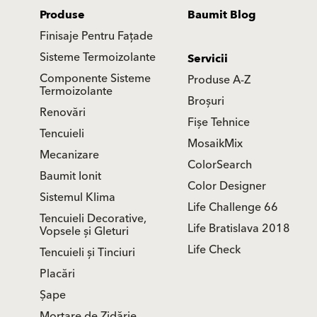
Produse
Baumit Blog
Finisaje Pentru Fațade
Sisteme Termoizolante
Servicii
Componente Sisteme
Produse A-Z
Termoizolante
Broșuri
Renovări
Fișe Tehnice
Tencuieli
MosaikMix
Mecanizare
ColorSearch
Baumit Ionit
Color Designer
Sistemul Klima
Life Challenge 66
Tencuieli Decorative,
Life Bratislava 2018
Vopsele și Gleturi
Life Check
Tencuieli și Tinciuri
Placări
Șape
Mortare de Zidărie