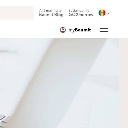
Află mai multe
Sustainability
Baumit Blog
GO2morrow
my
Baumit