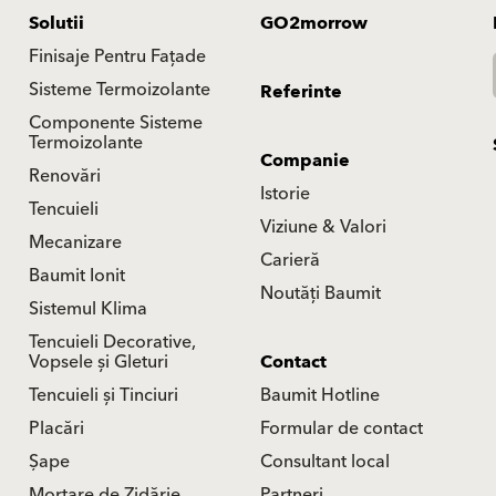
Solutii
GO2morrow
Finisaje Pentru Fațade
Sisteme Termoizolante
Referinte
Componente Sisteme
Termoizolante
Companie
Renovări
Istorie
Tencuieli
Viziune & Valori
Mecanizare
Carieră
Baumit Ionit
Noutăți Baumit
Sistemul Klima
Tencuieli Decorative,
Vopsele și Gleturi
Contact
Tencuieli și Tinciuri
Baumit Hotline
Placări
Formular de contact
Șape
Consultant local
Mortare de Zidărie
Partneri